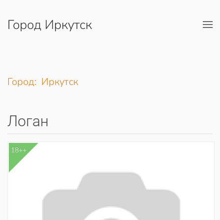
Город Иркутск
Перейти к содержимому
Город: Иркутск
Логан
18++