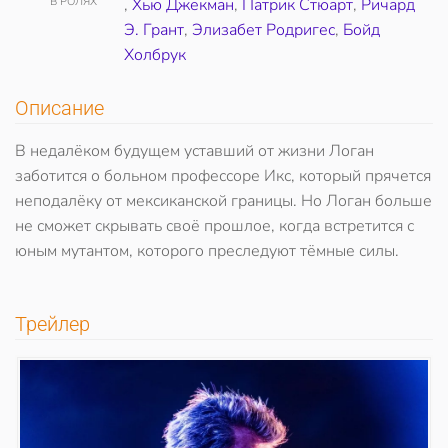
В РОЛЯХ
,
Хью Джекман
,
Патрик Стюарт
,
Ричард
Э. Грант
,
Элизабет Родригес
,
Бойд
Холбрук
Описание
В недалёком будущем уставший от жизни Логан
заботится о больном профессоре Икс, который прячется
неподалёку от мексиканской границы. Но Логан больше
не сможет скрывать своё прошлое, когда встретится с
юным мутантом, которого преследуют тёмные силы.
Трейлер