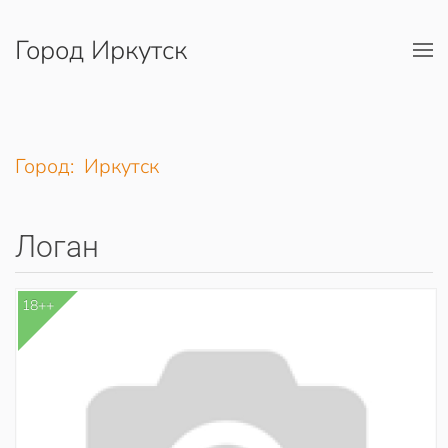
Город Иркутск
Перейти к содержимому
Город: Иркутск
Логан
18++