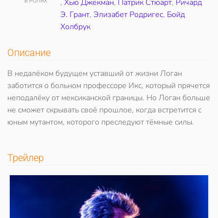
В РОЛЯХ
,
Хью Джекман
,
Патрик Стюарт
,
Ричард
Э. Грант
,
Элизабет Родригес
,
Бойд
Холбрук
Описание
В недалёком будущем уставший от жизни Логан
заботится о больном профессоре Икс, который прячется
неподалёку от мексиканской границы. Но Логан больше
не сможет скрывать своё прошлое, когда встретится с
юным мутантом, которого преследуют тёмные силы.
Трейлер