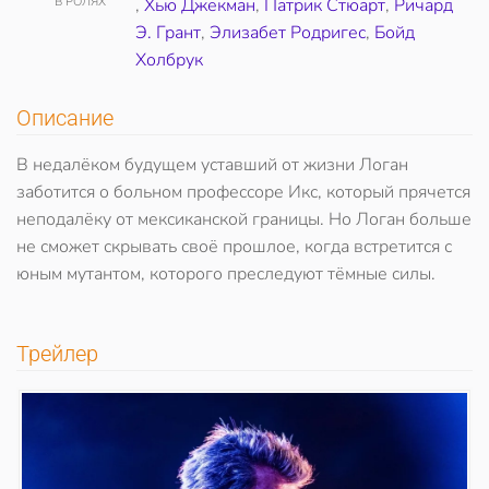
В РОЛЯХ
,
Хью Джекман
,
Патрик Стюарт
,
Ричард
Э. Грант
,
Элизабет Родригес
,
Бойд
Холбрук
Описание
В недалёком будущем уставший от жизни Логан
заботится о больном профессоре Икс, который прячется
неподалёку от мексиканской границы. Но Логан больше
не сможет скрывать своё прошлое, когда встретится с
юным мутантом, которого преследуют тёмные силы.
Трейлер