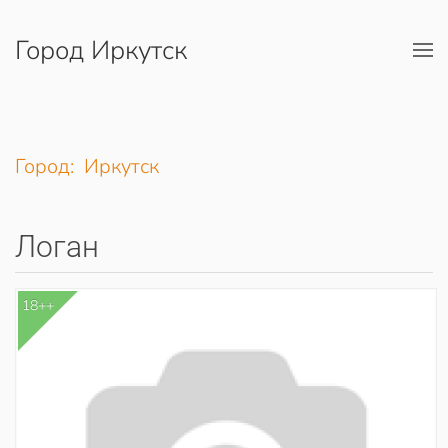
Город Иркутск
Перейти к содержимому
Город: Иркутск
Логан
18++