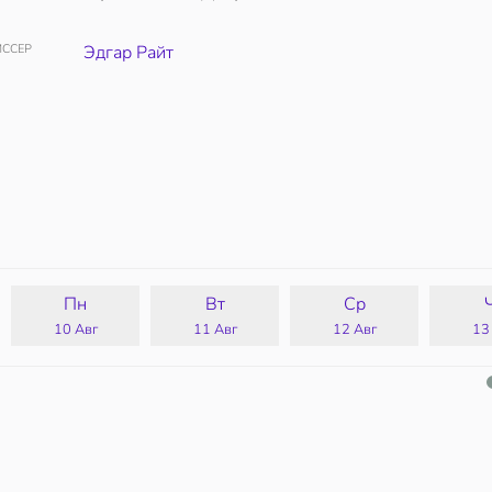
ССЕР
Эдгар Райт
Пн
Вт
Ср
10 Авг
11 Авг
12 Авг
13