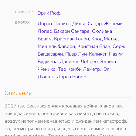
РЕЖИССЕР
Эрик Рюф
В РОЛЯХ
Лоран Лафитт
,
Дидье Сандр
,
Жереми
Лопес
,
Бакари Сангаре
,
Сюлиана
Браим
,
Кристиан Гонон
,
Клод Матье
,
Мишель Фавори
,
Кристиан Блан
,
Серж
Багдасарян
,
Пьер Луи-Каликст
,
Назим
Буджена
,
Даниель Лебрен
,
Эллиот
Женико
,
Тео Комби Леметр
,
Юг
Дюшен
,
Лоран Робер
Описание
2017 г.в. Бессмысленная кровавая война кланов как
никогда сильна, цена жизни как никогда ничтожна,
воздух наполнен ненавистью и ожиданием катастрофы,
но, несмотря ни на что, и здесь сквозь камни способна