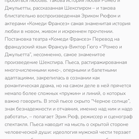
пробиться любовь. Такова история любви Ромео и
Джульетты, рассказанная Шекспиром – и такова
блистательно воспроизведенная Эриком Рюфом и
актерами «Комеди Франсез» самая знаменитая история
любви в новом, живом и искреннем прочтении.
Постановка театра «Комеди Франсез» Перевод на
французский язык Франсуа-Виктор Гюго «“Ромео и
Джульетта”, несомненно, самое знаменитое
произведение Шекспира. Пьеса, растиражированная
многочисленными кино-, оперными и балетными
адаптациями, закрепилась в сознании как
романтическая драма, но на самом деле в ней прячется
немало более сложных «пружин» и линий, о которых
важно говорить. В этой пьесе скрыто “Черное солнце”,
знак безнадежности и отчаяния, именно над ним и надо
работать», – полагает Эрик Рюф, режиссер и сценограф
спектакля. Пьеса наводит на мысль о скрытой стороне
человеческой души: идеология мужской чести терзает