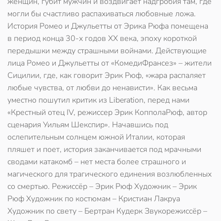
женщин, губит мужчин и воздвигает надгробия там, где
могли бы счастливо распахиваться любовные ложа.
История Ромео и Джульетты от Эрика Рюфа помещена
в период конца 30-х годов ХХ века, эпоху короткой
передышки между страшными войнами. Действующие
лица Ромео и Джульетты от «КомедиФрансез» – жители
Сицилии, где, как говорит Эрик Рюф, «жара распаляет
любые чувства, от любви до ненависти». Как весьма
уместно пошутил критик из Liberation, перед нами
«Крестный отец IV, режиссер Эрик КопполаРюф, автор
сценария Уильям Шекспир». Начавшись под
ослепительным солнцем южной Италии, которая
пляшет и поет, история заканчивается под мрачными
сводами катакомб – нет места более страшного и
магического для трагического единения возлюбленных
со смертью. Режиссёр – Эрик Рюф Художник – Эрик
Рюф Художник по костюмам – Кристиан Лакруа
Художник по свету – Бертран Кудерк Звукорежиссёр –