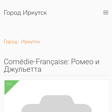
Город Иркутск
Перейти к содержимому
Город: Иркутск
Comédie-Française: Ромео и
Джульетта
16+