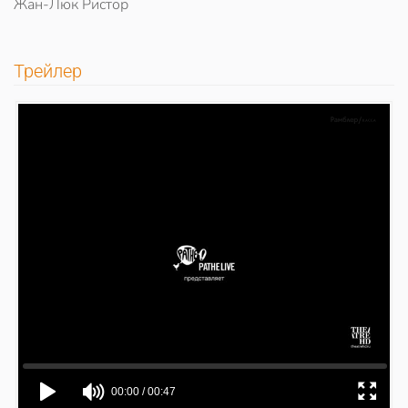
Жан-Люк Ристор
Трейлер