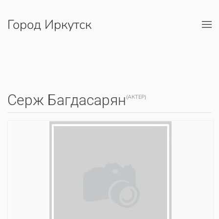
Город Иркутск
Перейти к содержимому
Серж Багдасарян
(АКТЕР)