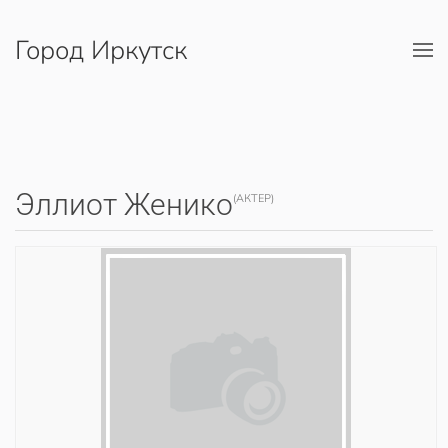
Город Иркутск
Перейти к содержимому
Эллиот Женико
(АКТЕР)