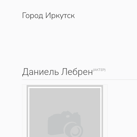
Город Иркутск
Перейти к содержимому
Даниель Лебрен
(АКТЕР)