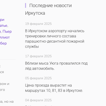
Последние новости
Иркутска
ари
19 февраля 2025
атье
,
В Иркутском аэропорту начались
н
,
Пьер
тренировки личного состава
ллиот
парашютно-десантной пожарной
обер
службы
17 февраля 2025
Вблизи мыса Уюга провалился под
х
лёд автомобиль.
ься
05 февраля 2025
вом и
Цена проезда вырастет на
юго
маршрутах 10, 81, 83 в Иркутске.
04 февраля 2025
а, но на