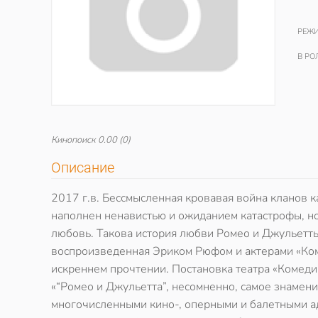
РЕЖИ
В РО
Кинопоиск
0.00
(0)
Описание
2017 г.в. Бессмысленная кровавая война кланов к
наполнен ненавистью и ожиданием катастрофы, но,
любовь. Такова история любви Ромео и Джульетты
воспроизведенная Эриком Рюфом и актерами «Ком
искреннем прочтении. Постановка театра «Комед
«“Ромео и Джульетта”, несомненно, самое знамен
многочисленными кино-, оперными и балетными ад