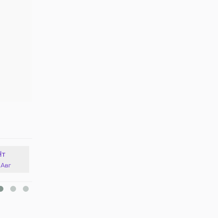
Чт
Пт
Сб
Вс
 Авг
14 Авг
15 Авг
16 Авг