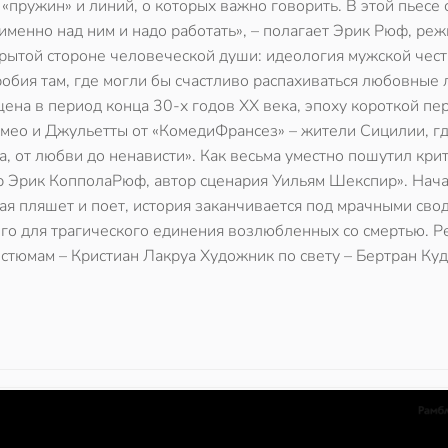
«пружин» и линий, о которых важно говорить. В этой пьесе 
именно над ним и надо работать», – полагает Эрик Рюф, реж
крытой стороне человеческой души: идеология мужской чест
обия там, где могли бы счастливо распахиваться любовные 
ена в период конца 30-х годов ХХ века, эпоху короткой п
ео и Джульетты от «КомедиФрансез» – жители Сицилии, гд
, от любви до ненависти». Как весьма уместно пошутил крит
сер Эрик КопполаРюф, автор сценария Уильям Шекспир». Нач
я пляшет и поет, история заканчивается под мрачными сво
кого для трагического единения возлюбленных со смертью. 
тюмам – Кристиан Лакруа Художник по свету – Бертран Ку