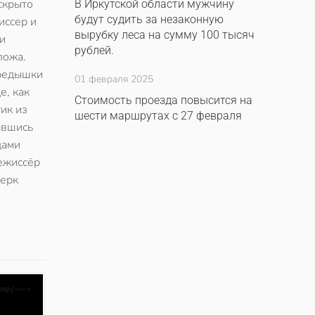
скрыто
В Иркутской области мужчину
будут судить за незаконную
иссер и
вырубку леса на сумму 100 тысяч
и
рублей.
ложа.
ередышки
01 февраля 2025
е, как
Стоимость проезда повысится на
ик из
шести маршрутах с 27 февраля
авшись
дами
Режиссёр
дерк