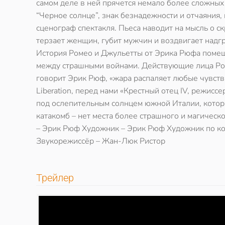
самом деле в ней прячется немало более сложных 
“Черное солнце”, знак безнадежности и отчаяния, 
сценограф спектакля. Пьеса наводит на мысль о с
терзает женщин, губит мужчин и воздвигает надгр
История Ромео и Джульетты от Эрика Рюфа помещ
между страшными войнами. Действующие лица Ром
говорит Эрик Рюф, «жара распаляет любые чувства
Liberation, перед нами «Крестный отец IV, режис
под ослепительным солнцем южной Италии, котора
катакомб – нет места более страшного и магичес
– Эрик Рюф Художник – Эрик Рюф Художник по кос
Звукорежиссёр – Жан-Люк Ристор
Трейлер