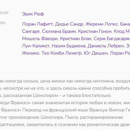
ССЕР
Эрик Рюф
ЛЯХ
Лоран Лафитт
,
Дидье Сандр
,
Жереми Лопес
,
Бак
Сангаре
,
Сюлиана Браим
,
Кристиан Гонон
,
Клод М
Мишель Фавори
,
Кристиан Блан
,
Серж Багдасаря
Луи-Каликст
,
Назим Буджена
,
Даниель Лебрен
,
Э
Женико
,
Тео Комби Леметр
,
Юг Дюшен
,
Лоран Р
ак никогда сильна, цена жизни как никогда ничтожна, возду
 несмотря ни на что, и здесь сквозь камни способна пробит
, рассказанная Шекспиром – и такова блистательно
еди Франсез» самая знаменитая история любви в новом, жи
и Франсез» Перевод на французский язык Франсуа-Виктор Г
итое произведение Шекспира. Пьеса, растиражированная
аптациями, закрепилась в сознании как романтическая драм