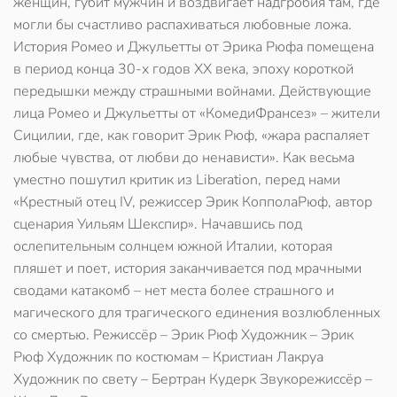
женщин, губит мужчин и воздвигает надгробия там, где
могли бы счастливо распахиваться любовные ложа.
История Ромео и Джульетты от Эрика Рюфа помещена
в период конца 30-х годов ХХ века, эпоху короткой
передышки между страшными войнами. Действующие
лица Ромео и Джульетты от «КомедиФрансез» – жители
Сицилии, где, как говорит Эрик Рюф, «жара распаляет
любые чувства, от любви до ненависти». Как весьма
уместно пошутил критик из Liberation, перед нами
«Крестный отец IV, режиссер Эрик КопполаРюф, автор
сценария Уильям Шекспир». Начавшись под
ослепительным солнцем южной Италии, которая
пляшет и поет, история заканчивается под мрачными
сводами катакомб – нет места более страшного и
магического для трагического единения возлюбленных
со смертью. Режиссёр – Эрик Рюф Художник – Эрик
Рюф Художник по костюмам – Кристиан Лакруа
Художник по свету – Бертран Кудерк Звукорежиссёр –