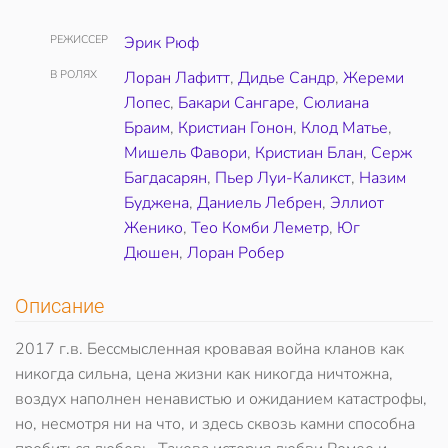
РЕЖИССЕР
Эрик Рюф
В РОЛЯХ
Лоран Лафитт
,
Дидье Сандр
,
Жереми
Лопес
,
Бакари Сангаре
,
Сюлиана
Браим
,
Кристиан Гонон
,
Клод Матье
,
Мишель Фавори
,
Кристиан Блан
,
Серж
Багдасарян
,
Пьер Луи-Каликст
,
Назим
Буджена
,
Даниель Лебрен
,
Эллиот
Женико
,
Тео Комби Леметр
,
Юг
Дюшен
,
Лоран Робер
Описание
2017 г.в. Бессмысленная кровавая война кланов как
никогда сильна, цена жизни как никогда ничтожна,
воздух наполнен ненавистью и ожиданием катастрофы,
но, несмотря ни на что, и здесь сквозь камни способна