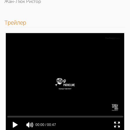
Жан-Люк Ристор
Трейлер