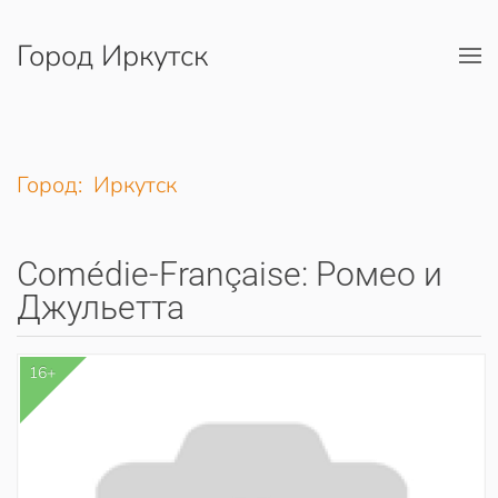
Город Иркутск
Перейти к содержимому
Город: Иркутск
Comédie-Française: Ромео и
Джульетта
16+