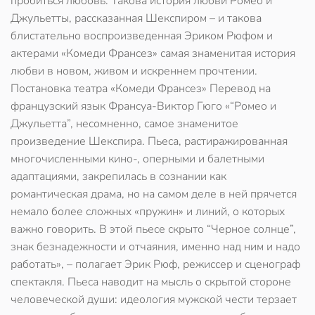
пробиться любовь. Такова история любви Ромео и
Джульетты, рассказанная Шекспиром – и такова
блистательно воспроизведенная Эриком Рюфом и
актерами «Комеди Франсез» самая знаменитая история
любви в новом, живом и искреннем прочтении.
Постановка театра «Комеди Франсез» Перевод на
французский язык Франсуа-Виктор Гюго «“Ромео и
Джульетта”, несомненно, самое знаменитое
произведение Шекспира. Пьеса, растиражированная
многочисленными кино-, оперными и балетными
адаптациями, закрепилась в сознании как
романтическая драма, но на самом деле в ней прячется
немало более сложных «пружин» и линий, о которых
важно говорить. В этой пьесе скрыто “Черное солнце”,
знак безнадежности и отчаяния, именно над ним и надо
работать», – полагает Эрик Рюф, режиссер и сценограф
спектакля. Пьеса наводит на мысль о скрытой стороне
человеческой души: идеология мужской чести терзает