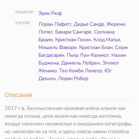
РЕЖИССЕР
Эрик Рюф
В РОЛЯХ
Лоран Лафитт
,
Дидье Сандр
,
Жереми
Лопес
,
Бакари Сангаре
,
Сюлиана
Браим
,
Кристиан Гонон
,
Клод Матье
,
Мишель Фавори
,
Кристиан Блан
,
Серж
Багдасарян
,
Пьер Луи-Каликст
,
Назим
Буджена
,
Даниель Лебрен
,
Эллиот
Женико
,
Тео Комби Леметр
,
Юг
Дюшен
,
Лоран Робер
Описание
2017 г.в. Бессмысленная кровавая война кланов как
никогда сильна, цена жизни как никогда ничтожна,
воздух наполнен ненавистью и ожиданием катастрофы,
но, несмотря ни на что, и здесь сквозь камни способна