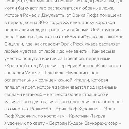
женщин, губит мужчин и воздвигает надгробия там, где
могли бы счастливо распахиваться любовные ложа.
История Ромео и Джульетты от Эрика Рюфа помещена
в период конца 30-х годов ХХ века, эпоху короткой
передышки между страшными войнами. Действующие
лица Ромео и Джульетты от «КомедиФрансез» – жители
Сицилии, где, как говорит Эрик Рюф, «жара распаляет
любые чувства, от любви до ненависти». Как весьма
уместно пошутил критик из Liberation, перед нами
«Крестный отец IV, режиссер Эрик КопполаРюф, автор
сценария Уильям Шекспир». Начавшись под
ослепительным солнцем южной Италии, которая
пляшет и поет, история заканчивается под мрачными
сводами катакомб – нет места более страшного и
магического для трагического единения возлюбленных
со смертью. Режиссёр – Эрик Рюф Художник – Эрик
Рюф Художник по костюмам – Кристиан Лакруа
Художник по свету – Бертран Кудерк Звукорежиссёр –