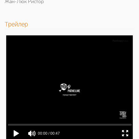
Жан-Люк Ристор
Трейлер