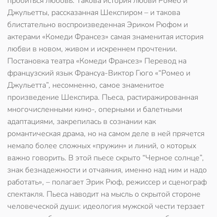
пробиться любовь. Такова история любви Ромео и
Джульетты, рассказанная Шекспиром – и такова
блистательно воспроизведенная Эриком Рюфом и
актерами «Комеди Франсез» самая знаменитая история
любви в новом, живом и искреннем прочтении.
Постановка театра «Комеди Франсез» Перевод на
французский язык Франсуа-Виктор Гюго «“Ромео и
Джульетта”, несомненно, самое знаменитое
произведение Шекспира. Пьеса, растиражированная
многочисленными кино-, оперными и балетными
адаптациями, закрепилась в сознании как
романтическая драма, но на самом деле в ней прячется
немало более сложных «пружин» и линий, о которых
важно говорить. В этой пьесе скрыто “Черное солнце”,
знак безнадежности и отчаяния, именно над ним и надо
работать», – полагает Эрик Рюф, режиссер и сценограф
спектакля. Пьеса наводит на мысль о скрытой стороне
человеческой души: идеология мужской чести терзает