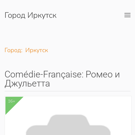
Город Иркутск
Перейти к содержимому
Город: Иркутск
Comédie-Française: Ромео и
Джульетта
16+