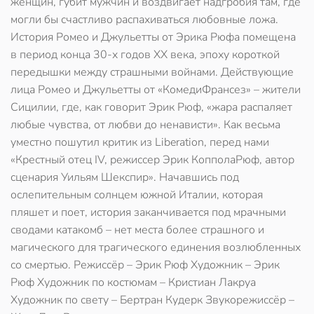
женщин, губит мужчин и воздвигает надгробия там, где
могли бы счастливо распахиваться любовные ложа.
История Ромео и Джульетты от Эрика Рюфа помещена
в период конца 30-х годов ХХ века, эпоху короткой
передышки между страшными войнами. Действующие
лица Ромео и Джульетты от «КомедиФрансез» – жители
Сицилии, где, как говорит Эрик Рюф, «жара распаляет
любые чувства, от любви до ненависти». Как весьма
уместно пошутил критик из Liberation, перед нами
«Крестный отец IV, режиссер Эрик КопполаРюф, автор
сценария Уильям Шекспир». Начавшись под
ослепительным солнцем южной Италии, которая
пляшет и поет, история заканчивается под мрачными
сводами катакомб – нет места более страшного и
магического для трагического единения возлюбленных
со смертью. Режиссёр – Эрик Рюф Художник – Эрик
Рюф Художник по костюмам – Кристиан Лакруа
Художник по свету – Бертран Кудерк Звукорежиссёр –