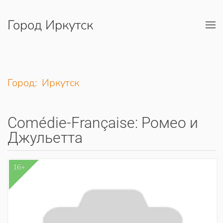
Город Иркутск
Перейти к содержимому
Город: Иркутск
Comédie-Française: Ромео и
Джульетта
16+