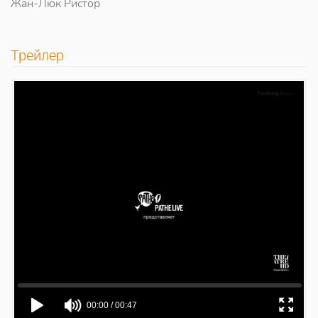
Жан-Люк Ристор
Трейлер