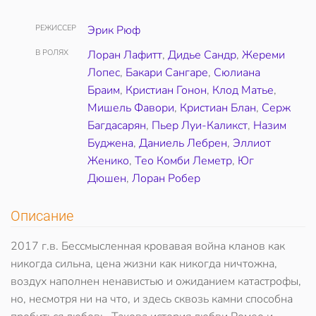
РЕЖИССЕР
Эрик Рюф
В РОЛЯХ
Лоран Лафитт
,
Дидье Сандр
,
Жереми
Лопес
,
Бакари Сангаре
,
Сюлиана
Браим
,
Кристиан Гонон
,
Клод Матье
,
Мишель Фавори
,
Кристиан Блан
,
Серж
Багдасарян
,
Пьер Луи-Каликст
,
Назим
Буджена
,
Даниель Лебрен
,
Эллиот
Женико
,
Тео Комби Леметр
,
Юг
Дюшен
,
Лоран Робер
Описание
2017 г.в. Бессмысленная кровавая война кланов как
никогда сильна, цена жизни как никогда ничтожна,
воздух наполнен ненавистью и ожиданием катастрофы,
но, несмотря ни на что, и здесь сквозь камни способна