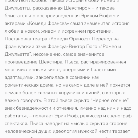
пробиться любовь. Такова история любви Ромео и
Джульетты, рассказанная Шекспиром – и такова
блистательно воспроизведенная Эриком Рюфом и
актерами «Комеди Франсез» самая знаменитая история
любви в новом, живом и искреннем прочтении.
Постановка театра «Комеди Франсез» Перевод на
французский язык Франсуа-Виктор Гюго «“Ромео и
Джульетта”, несомненно, самое знаменитое
произведение Шекспира. Пьеса, растиражированная
многочисленными кино-, оперными и балетными
адаптациями, закрепилась в сознании как
романтическая драма, но на самом деле в ней прячется
немало более сложных «пружин» и линий, о которых
важно говорить. В этой пьесе скрыто “Черное солнце”,
знак безнадежности и отчаяния, именно над ним и надо
работать», – полагает Эрик Рюф, режиссер и сценограф
спектакля. Пьеса наводит на мысль о скрытой стороне
человеческой души: идеология мужской чести терзает