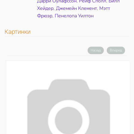
Дарри Оулафссон
,
Рейф Сполл
,
Билл
Хейдер
,
Джемейн Клемент
,
Мэтт
Фрюэр
,
Пенелопа Уилтон
Картинки
Назад
Вперед