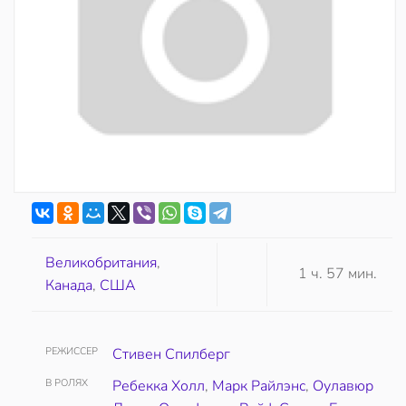
Великобритания
,
1 ч. 57 мин.
Канада
,
США
РЕЖИССЕР
Стивен Спилберг
В РОЛЯХ
Ребекка Холл
,
Марк Райлэнс
,
Оулавюр