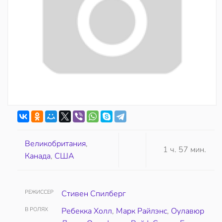
Великобритания
,
1 ч. 57 мин.
Канада
,
США
РЕЖИССЕР
Стивен Спилберг
В РОЛЯХ
Ребекка Холл
,
Марк Райлэнс
,
Оулавюр