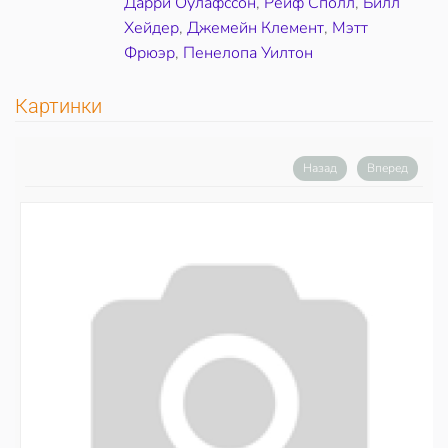
Дарри Оулафссон
,
Рейф Сполл
,
Билл
Хейдер
,
Джемейн Клемент
,
Мэтт
Фрюэр
,
Пенелопа Уилтон
Картинки
Назад
Вперед