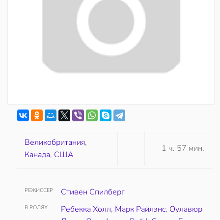
Великобритания
,
1 ч. 57 мин.
Канада
,
США
РЕЖИССЕР
Стивен Спилберг
В РОЛЯХ
Ребекка Холл
,
Марк Райлэнс
,
Оулавюр