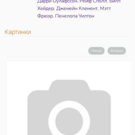
Дарри Оулафссон
,
Рейф Сполл
,
Билл
Хейдер
,
Джемейн Клемент
,
Мэтт
Фрюэр
,
Пенелопа Уилтон
Картинки
Назад
Вперед