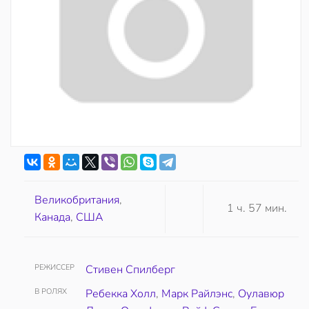
Великобритания
,
1 ч. 57 мин.
Канада
,
США
РЕЖИССЕР
Стивен Спилберг
В РОЛЯХ
Ребекка Холл
,
Марк Райлэнс
,
Оулавюр