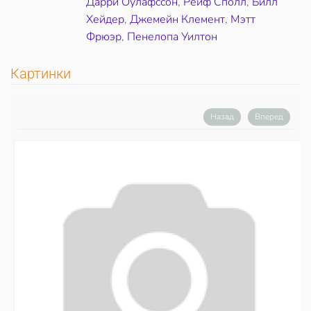
Дарри Оулафссон
,
Рейф Сполл
,
Билл
Хейдер
,
Джемейн Клемент
,
Мэтт
Фрюэр
,
Пенелопа Уилтон
Картинки
Назад
Вперед