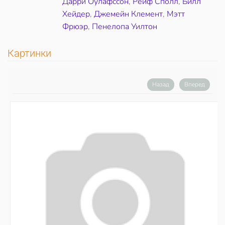
Дарри Оулафссон
,
Рейф Сполл
,
Билл
Хейдер
,
Джемейн Клемент
,
Мэтт
Фрюэр
,
Пенелопа Уилтон
Картинки
Назад
Вперед