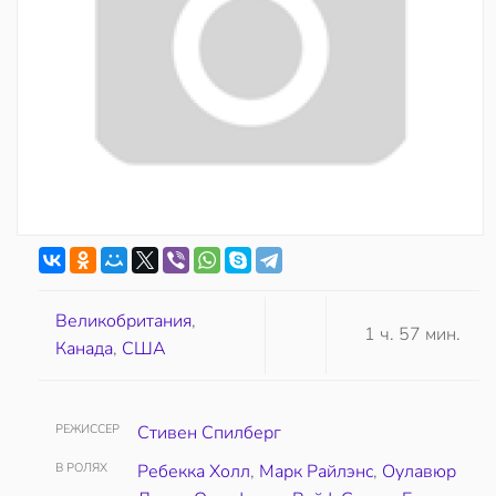
Великобритания
,
1 ч. 57 мин.
Канада
,
США
РЕЖИССЕР
Стивен Спилберг
В РОЛЯХ
Ребекка Холл
,
Марк Райлэнс
,
Оулавюр