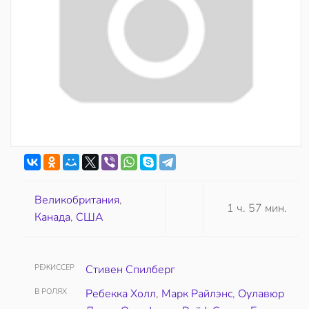
Великобритания
,
1 ч. 57 мин.
Канада
,
США
РЕЖИССЕР
Стивен Спилберг
В РОЛЯХ
Ребекка Холл
,
Марк Райлэнс
,
Оулавюр