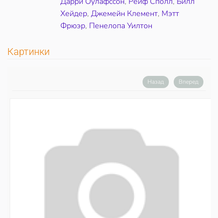
Дарри Оулафссон
,
Рейф Сполл
,
Билл
Хейдер
,
Джемейн Клемент
,
Мэтт
Фрюэр
,
Пенелопа Уилтон
Картинки
Назад
Вперед