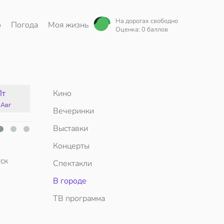
На дорогах свободно
о
Погода
Моя жизнь
Оценка: 0 баллов
Пт
Кино
Сб
Вс
Пн
 Авг
15 Авг
16 Авг
17 Авг
Вечеринки
Выставки
Концерты
ск
Спектакли
В городе
ТВ программа