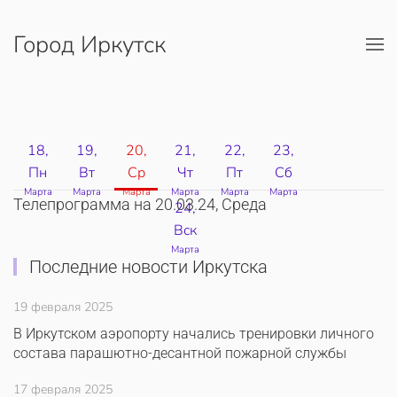
Город Иркутск
Перейти к содержимому
18,
19,
20,
21,
22,
23,
Пн
Вт
Ср
Чт
Пт
Сб
Марта
Марта
Марта
Марта
Марта
Марта
Телепрограмма на 20.03.24, Среда
24,
Вск
Марта
Последние новости Иркутска
19 февраля 2025
В Иркутском аэропорту начались тренировки личного
состава парашютно-десантной пожарной службы
17 февраля 2025