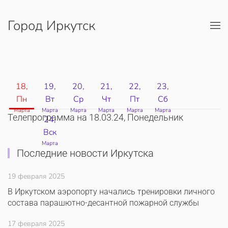
Город Иркутск
Перейти к содержимому
18,
19,
20,
21,
22,
23,
Пн
Вт
Ср
Чт
Пт
Сб
Марта
Марта
Марта
Марта
Марта
Марта
Телепрограмма на 18.03.24, Понедельник
24,
Вск
Марта
Последние новости Иркутска
19 февраля 2025
В Иркутском аэропорту начались тренировки личного
состава парашютно-десантной пожарной службы
17 февраля 2025