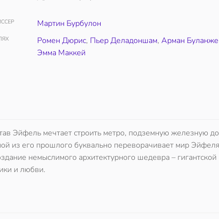
ССЕР
Мартин Бурбулон
ЛЯХ
Ромен Дюрис
,
Пьер Деладоншам
,
Арман Буланже
Эмма Маккей
тав Эйфель мечтает строить метро, подземную железную д
ной из его прошлого буквально переворачивает мир Эйфеля
оздание немыслимого архитектурного шедевра – гигантской
ики и любви.