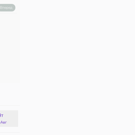
Вперед
Чт
Пт
Сб
Вс
 Авг
14 Авг
15 Авг
16 Авг