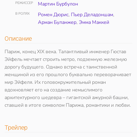
РЕЖИССЕР
Мартин Бурбулон
В РОЛЯХ
Ромен Дюрис
,
Пьер Деладоншам
,
Арман Буланжер
,
Эмма Маккей
Описание
Париж, конец XIX века. Талантливый инженер Гюстав
Эйфель мечтает строить метро, подземную железную
дорогу будущего. Однако встреча с таинственной
женщиной из его прошлого буквально переворачивает
мир Эйфеля. Их головокружительный роман
вдохновляет его на создание немыслимого
архитектурного шедевра – гигантской ажурной башни,
ставшей в итоге символом Парижа, романтики и любви.
Трейлер