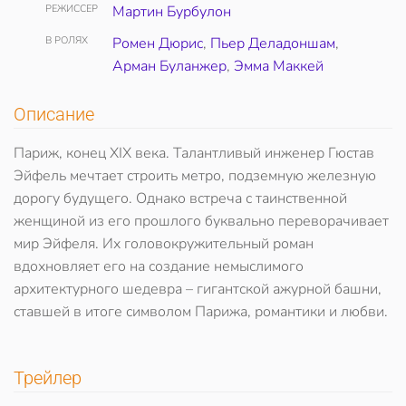
РЕЖИССЕР
Мартин Бурбулон
В РОЛЯХ
Ромен Дюрис
,
Пьер Деладоншам
,
Арман Буланжер
,
Эмма Маккей
Описание
Париж, конец XIX века. Талантливый инженер Гюстав
Эйфель мечтает строить метро, подземную железную
дорогу будущего. Однако встреча с таинственной
женщиной из его прошлого буквально переворачивает
мир Эйфеля. Их головокружительный роман
вдохновляет его на создание немыслимого
архитектурного шедевра – гигантской ажурной башни,
ставшей в итоге символом Парижа, романтики и любви.
Трейлер