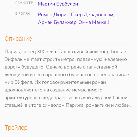
РЕЖИССЕР
Мартин Бурбулон
В РОЛЯХ
Ромен Дюрис
,
Пьер Деладоншам
,
Арман Буланжер
,
Эмма Маккей
Описание
Париж, конец XIX века. Талантливый инженер Гюстав
Эйфель мечтает строить метро, подземную железную
дорогу будущего. Однако встреча с таинственной
женщиной из его прошлого буквально переворачивает
мир Эйфеля. Их головокружительный роман
вдохновляет его на создание немыслимого
архитектурного шедевра – гигантской ажурной башни,
ставшей в итоге символом Парижа, романтики и любви.
Трейлер