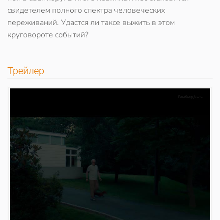
свидетелем полного спектра человеческих
переживаний. Удастся ли таксе выжить в этом
круговороте событий?
Трейлер