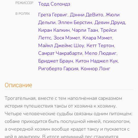
РЕЖИССЕР
Тодд Солондз
В РОЛЯХ
Грета Гервиг
,
Дэнни ДеВито
,
Жюли
Дельпи
,
Эллен Берстин
,
Девин Друид
,
Киран Калкин
,
Чарли Таан
,
Трейси
Леттс
,
Зося Мэмет
,
Клара Мэмет
,
Майкл Джеймс Шоу
,
Кетт Тертон
,
Самрат Чакрабарти
,
Мело Людвиг
,
Бриджет Браун
,
Китон Наджел Кук
,
Ригоберто Гарсия
,
Коннор Лонг
Описание
Трогательная, вместе с тем наполненная сарказмом
история путешествия таксы от хозяина к хозяину.
Четыре человеческие судьбы связаны одним питомцем:
собаке приходится быть послушной няней, психологом,
а очередной хозяин вообще крадет таксу и пускается с
ней в авантюру. В итоге невинный пес становится