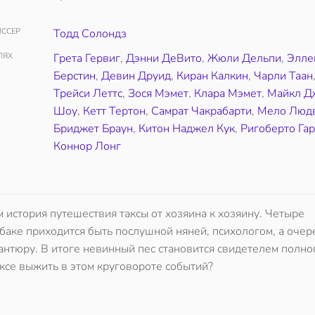
ССЕР
Тодд Солондз
ЛЯХ
Грета Гервиг
,
Дэнни ДеВито
,
Жюли Дельпи
,
Элле
Берстин
,
Девин Друид
,
Киран Калкин
,
Чарли Таан
Трейси Леттс
,
Зося Мэмет
,
Клара Мэмет
,
Майкл Д
Шоу
,
Кетт Тертон
,
Самрат Чакрабарти
,
Мело Люд
Бриджет Браун
,
Китон Наджел Кук
,
Ригоберто Гар
Коннор Лонг
м история путешествия таксы от хозяина к хозяину. Четыре
баке приходится быть послушной няней, психологом, а оче
вантюру. В итоге невинный пес становится свидетелем полно
ксе выжить в этом круговороте событий?