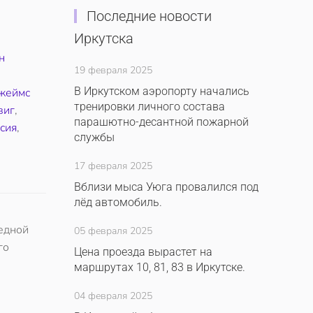
Последние новости
Иркутска
н
19 февраля 2025
,
В Иркутском аэропорту начались
жеймс
тренировки личного состава
виг
,
парашютно-десантной пожарной
сия
,
службы
17 февраля 2025
Вблизи мыса Уюга провалился под
лёд автомобиль.
редной
05 февраля 2025
го
Цена проезда вырастет на
маршрутах 10, 81, 83 в Иркутске.
04 февраля 2025