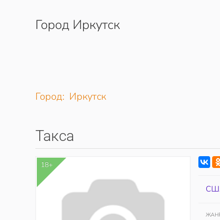
Город Иркутск
Перейти к содержимому
Город: Иркутск
Такса
18+
СШ
ЖАН