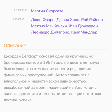
РЕЖИССЕР
Мартин Скорсезе
В РОЛЯХ
Джон Фавро
,
Джона Хилл
,
Роб Райнер
,
Мэттью МакКонахи
,
Жан Дюжарден
,
Леонардо ДиКаприо
,
Кайл Чандлер
Описание
Джордан Белфорт основал одну из крупнейших
брокерских контор в 1987 году, но десять лет спустя
был осужден за отмывание денег и ряд прочих
финансовых преступлений. Автор справился с
алкогольной и наркотической зависимостью,
выработанной за время махинаций на Уолл-стрит,
написал две книги и теперь читает лекции о том, как
достичь успеха.