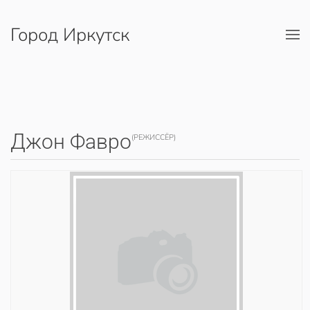
Город Иркутск
Перейти к содержимому
Джон Фавро
(РЕЖИССЁР)