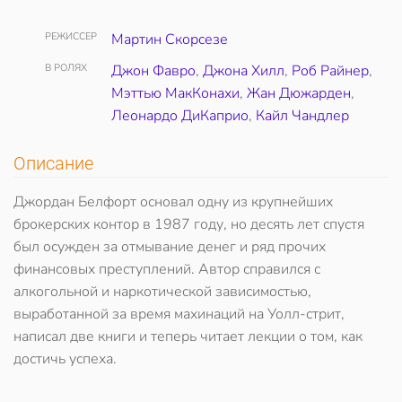
РЕЖИССЕР
Мартин Скорсезе
В РОЛЯХ
Джон Фавро
,
Джона Хилл
,
Роб Райнер
,
Мэттью МакКонахи
,
Жан Дюжарден
,
Леонардо ДиКаприо
,
Кайл Чандлер
Описание
Джордан Белфорт основал одну из крупнейших
брокерских контор в 1987 году, но десять лет спустя
был осужден за отмывание денег и ряд прочих
финансовых преступлений. Автор справился с
алкогольной и наркотической зависимостью,
выработанной за время махинаций на Уолл-стрит,
написал две книги и теперь читает лекции о том, как
достичь успеха.