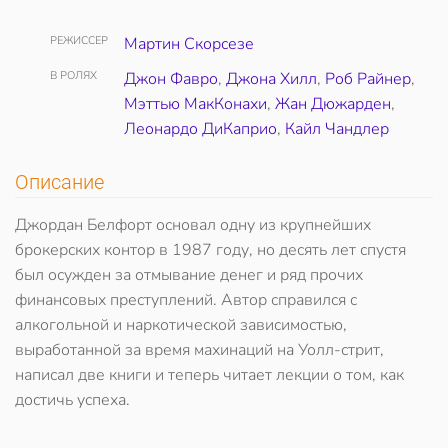
РЕЖИССЕР
Мартин Скорсезе
В РОЛЯХ
Джон Фавро
,
Джона Хилл
,
Роб Райнер
,
Мэттью МакКонахи
,
Жан Дюжарден
,
Леонардо ДиКаприо
,
Кайл Чандлер
Описание
Джордан Белфорт основал одну из крупнейших
брокерских контор в 1987 году, но десять лет спустя
был осужден за отмывание денег и ряд прочих
финансовых преступлений. Автор справился с
алкогольной и наркотической зависимостью,
выработанной за время махинаций на Уолл-стрит,
написал две книги и теперь читает лекции о том, как
достичь успеха.