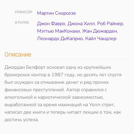
РЕЖИССЕР
Мартин Скорсезе
В РОЛЯХ
Джон Фавро
,
Джона Хилл
,
Роб Райнер
,
Мэттью МакКонахи
,
Жан Дюжарден
,
Леонардо ДиКаприо
,
Кайл Чандлер
Описание
Джордан Белфорт основал одну из крупнейших
брокерских контор в 1987 году, но десять лет спустя
был осужден за отмывание денег и ряд прочих
финансовых преступлений. Автор справился с
алкогольной и наркотической зависимостью,
выработанной за время махинаций на Уолл-стрит,
написал две книги и теперь читает лекции о том, как
достичь успеха.