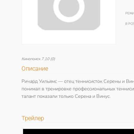
РЕЖИ
В РО
Кинопоиск
7.10
(0)
Описание
Ричард Уильямс — отец теннисисток Серены и Вину
понимал в тренировке профессиональных теннисис
талант показали только Серена и Винус.
Трейлер