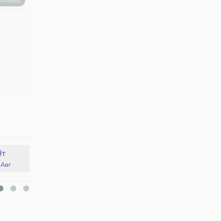
Вперед
Чт
Пт
Сб
Вс
 Авг
14 Авг
15 Авг
16 Авг