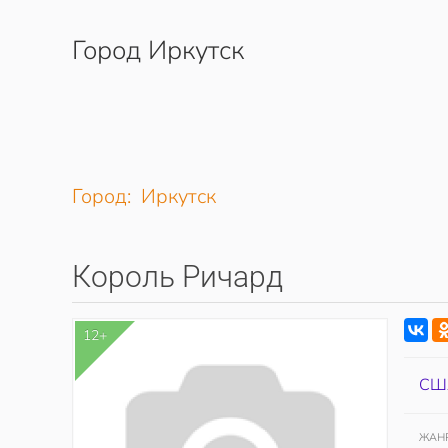
Город Иркутск
Перейти к содержимому
Город: Иркутск
Король Ричард
12+
СШ
ЖАН