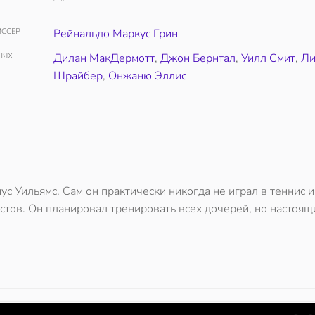
ССЕР
Рейнальдо Маркус Грин
ЛЯХ
Дилан МакДермотт
,
Джон Бернтал
,
Уилл Смит
,
Л
Шрайбер
,
Онжаню Эллис
с Уильямс. Сам он практически никогда не играл в теннис и
тов. Он планировал тренировать всех дочерей, но настоящ