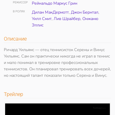
РЕЖИССЕР
Рейнальдо Маркус Грин
В РОЛЯХ
Дилан МакДермотт
,
Джон Бернтал
,
Уилл Смит
,
Лив Шрайбер
,
Онжаню
Эллис
Описание
Ричард Уильямс — отец теннисисток Серены и Винус
Уильямс. Сам он практически никогда не играл в теннис
и мало понимал в тренировке профессиональных
теннисистов. Он планировал тренировать всех дочерей,
но настоящий талант показали только Серена и Винус.
Трейлер