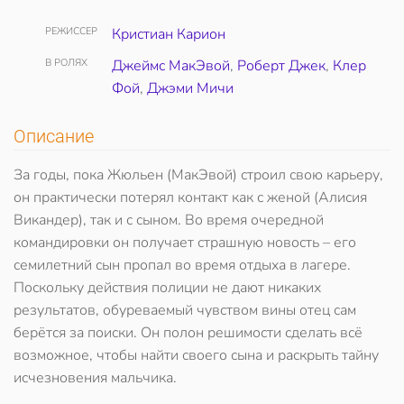
РЕЖИССЕР
Кристиан Карион
В РОЛЯХ
Джеймс МакЭвой
,
Роберт Джек
,
Клер
Фой
,
Джэми Мичи
Описание
За годы, пока Жюльен (МакЭвой) строил свою карьеру,
он практически потерял контакт как с женой (Алисия
Викандер), так и с сыном. Во время очередной
командировки он получает страшную новость – его
семилетний сын пропал во время отдыха в лагере.
Поскольку действия полиции не дают никаких
результатов, обуреваемый чувством вины отец сам
берётся за поиски. Он полон решимости сделать всё
возможное, чтобы найти своего сына и раскрыть тайну
исчезновения мальчика.