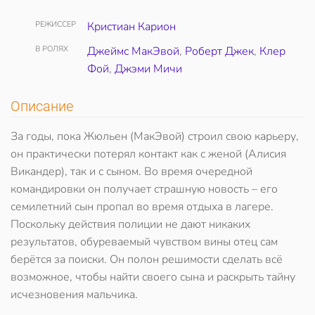
РЕЖИССЕР
Кристиан Карион
В РОЛЯХ
Джеймс МакЭвой
,
Роберт Джек
,
Клер
Фой
,
Джэми Мичи
Описание
За годы, пока Жюльен (МакЭвой) строил свою карьеру,
он практически потерял контакт как с женой (Алисия
Викандер), так и с сыном. Во время очередной
командировки он получает страшную новость – его
семилетний сын пропал во время отдыха в лагере.
Поскольку действия полиции не дают никаких
результатов, обуреваемый чувством вины отец сам
берётся за поиски. Он полон решимости сделать всё
возможное, чтобы найти своего сына и раскрыть тайну
исчезновения мальчика.