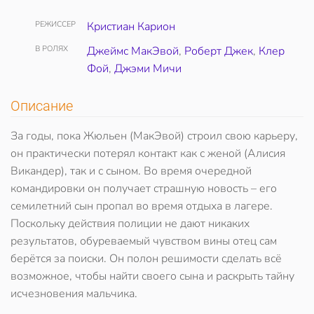
РЕЖИССЕР
Кристиан Карион
В РОЛЯХ
Джеймс МакЭвой
,
Роберт Джек
,
Клер
Фой
,
Джэми Мичи
Описание
За годы, пока Жюльен (МакЭвой) строил свою карьеру,
он практически потерял контакт как с женой (Алисия
Викандер), так и с сыном. Во время очередной
командировки он получает страшную новость – его
семилетний сын пропал во время отдыха в лагере.
Поскольку действия полиции не дают никаких
результатов, обуреваемый чувством вины отец сам
берётся за поиски. Он полон решимости сделать всё
возможное, чтобы найти своего сына и раскрыть тайну
исчезновения мальчика.