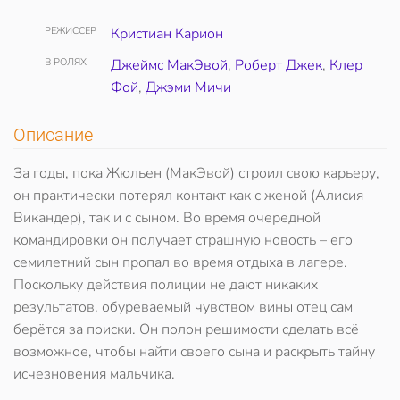
РЕЖИССЕР
Кристиан Карион
В РОЛЯХ
Джеймс МакЭвой
,
Роберт Джек
,
Клер
Фой
,
Джэми Мичи
Описание
За годы, пока Жюльен (МакЭвой) строил свою карьеру,
он практически потерял контакт как с женой (Алисия
Викандер), так и с сыном. Во время очередной
командировки он получает страшную новость – его
семилетний сын пропал во время отдыха в лагере.
Поскольку действия полиции не дают никаких
результатов, обуреваемый чувством вины отец сам
берётся за поиски. Он полон решимости сделать всё
возможное, чтобы найти своего сына и раскрыть тайну
исчезновения мальчика.