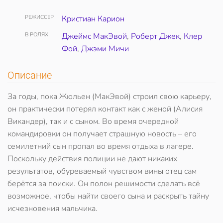
РЕЖИССЕР
Кристиан Карион
В РОЛЯХ
Джеймс МакЭвой
,
Роберт Джек
,
Клер
Фой
,
Джэми Мичи
Описание
За годы, пока Жюльен (МакЭвой) строил свою карьеру,
он практически потерял контакт как с женой (Алисия
Викандер), так и с сыном. Во время очередной
командировки он получает страшную новость – его
семилетний сын пропал во время отдыха в лагере.
Поскольку действия полиции не дают никаких
результатов, обуреваемый чувством вины отец сам
берётся за поиски. Он полон решимости сделать всё
возможное, чтобы найти своего сына и раскрыть тайну
исчезновения мальчика.