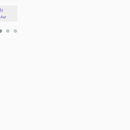
Пт
Сб
Вс
Пн
 Авг
15 Авг
16 Авг
17 Авг