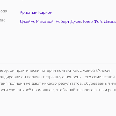
ССЕР
Кристиан Карион
ЛЯХ
Джеймс МакЭвой
,
Роберт Джек
,
Клер Фой
,
Джэм
еру, он практически потерял контакт как с женой (Алисия
мандировки он получает страшную новость – его семилетний
твия полиции не дают никаких результатов, обуреваемый чу
ости сделать всё возможное, чтобы найти своего сына и рас