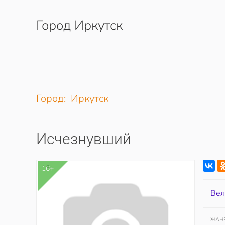
Город Иркутск
Перейти к содержимому
Город: Иркутск
Исчезнувший
16+
Вел
ЖАН