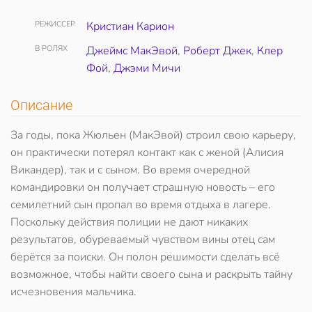
РЕЖИССЕР
Кристиан Карион
В РОЛЯХ
Джеймс МакЭвой
,
Роберт Джек
,
Клер
Фой
,
Джэми Мичи
Описание
За годы, пока Жюльен (МакЭвой) строил свою карьеру,
он практически потерял контакт как с женой (Алисия
Викандер), так и с сыном. Во время очередной
командировки он получает страшную новость – его
семилетний сын пропал во время отдыха в лагере.
Поскольку действия полиции не дают никаких
результатов, обуреваемый чувством вины отец сам
берётся за поиски. Он полон решимости сделать всё
возможное, чтобы найти своего сына и раскрыть тайну
исчезновения мальчика.