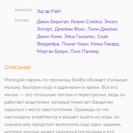
РЕЖИССЕР
Эдгар Райт
В РОЛЯХ
Джон Бернтал
,
Кевин Спейси
,
Энсел
Элгорт
,
Джейми Фокс
,
Лили Джеймс
,
Джон Хэмм
,
Эйса Гонсалес
,
Скай
Феррейра
,
Лэнни Чжун
,
Мика Говард
,
Морган Браун
,
Лэнс Палмер
Описание
Молодой парень по прозвищу Бейби обожает стильную
музыку, быструю езду и адреналин в крови. Вся его
жизнь — это сплошные погони и перестрелки, ведь он
работает водителем, который помогает бандитам
скрыться с места преступления. Однажды он по-
настоящему влюбляется и решает выйти из игры, но
сначала ему предстоит выполнить еще одно задание,
которое вполне может оказаться последним в его