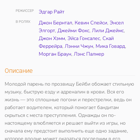
РЕЖИССЕР
Эдгар Райт
В РОЛЯХ
Джон Бернтал
,
Кевин Спейси
,
Энсел
Элгорт
,
Джейми Фокс
,
Лили Джеймс
,
Джон Хэмм
,
Эйса Гонсалес
,
Скай
Феррейра
,
Лэнни Чжун
,
Мика Говард
,
Морган Браун
,
Лэнс Палмер
Описание
Молодой парень по прозвищу Бейби обожает стильную
музыку, быструю езду и адреналин в крови. Вся его
жизнь — это сплошные погони и перестрелки, ведь он
работает водителем, который помогает бандитам
скрыться с места преступления. Однажды он по-
настоящему влюбляется и решает выйти из игры, но
сначала ему предстоит выполнить еще одно задание,
которое вполне может оказаться последним в его