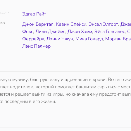
ССЕР
Эдгар Райт
ЛЯХ
Джон Бернтал
,
Кевин Спейси
,
Энсел Элгорт
,
Дже
Фокс
,
Лили Джеймс
,
Джон Хэмм
,
Эйса Гонсалес
,
С
Феррейра
,
Лэнни Чжун
,
Мика Говард
,
Морган Бра
Лэнс Палмер
ную музыку, быструю езду и адреналин в крови. Вся его ж
тает водителем, который помогает бандитам скрыться с мест
тся и решает выйти из игры, но сначала ему предстоит вы
я последним в его жизни.