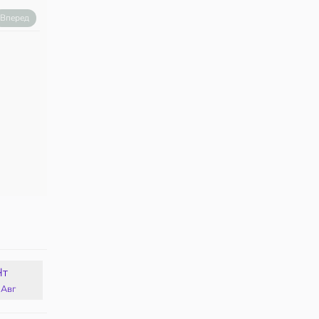
Вперед
Чт
Пт
Сб
Вс
 Авг
14 Авг
15 Авг
16 Авг