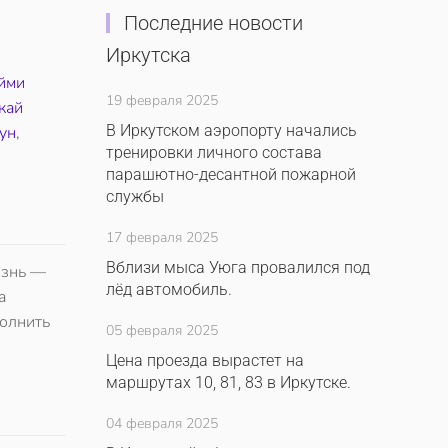
Последние новости
Иркутска
йми
19 февраля 2025
кай
В Иркутском аэропорту начались
ун
,
тренировки личного состава
парашютно-десантной пожарной
службы
17 февраля 2025
Вблизи мыса Уюга провалился под
изнь —
лёд автомобиль.
а
полнить
05 февраля 2025
Цена проезда вырастет на
маршрутах 10, 81, 83 в Иркутске.
04 февраля 2025