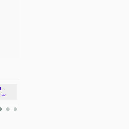
Чт
Пт
Сб
Вс
 Авг
14 Авг
15 Авг
16 Авг