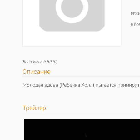
РЕЖИ
В РО
Кинопоиск
6.80
(0)
Описание
Молодая вдова (Ребекка Холл) пытается примирит
Трейлер