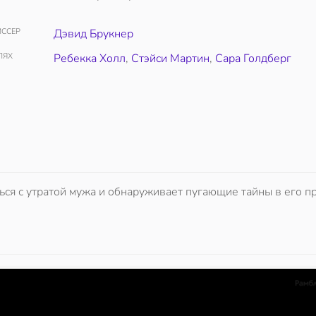
ССЕР
Дэвид Брукнер
ЛЯХ
Ребекка Холл
,
Стэйси Мартин
,
Сара Голдберг
ься с утратой мужа и обнаруживает пугающие тайны в его п