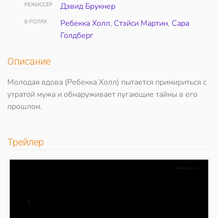
РЕЖИССЕР
Дэвид Брукнер
В РОЛЯХ
Ребекка Холл
,
Стэйси Мартин
,
Сара
Голдберг
Описание
Молодая вдова (Ребекка Холл) пытается примириться с
утратой мужа и обнаруживает пугающие тайны в его
прошлом.
Трейлер