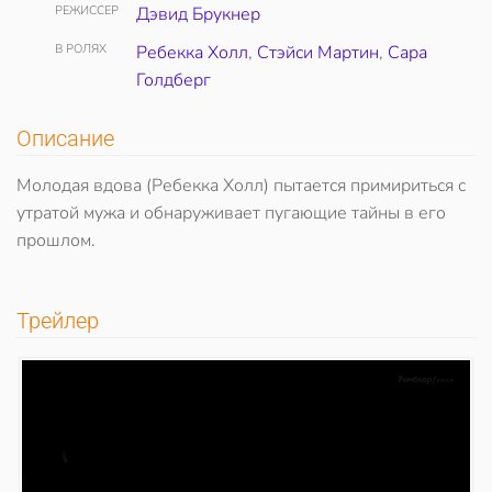
РЕЖИССЕР
Дэвид Брукнер
В РОЛЯХ
Ребекка Холл
,
Стэйси Мартин
,
Сара
Голдберг
Описание
Молодая вдова (Ребекка Холл) пытается примириться с
утратой мужа и обнаруживает пугающие тайны в его
прошлом.
Трейлер