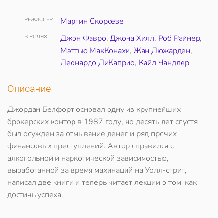
РЕЖИССЕР
Мартин Скорсезе
В РОЛЯХ
Джон Фавро
,
Джона Хилл
,
Роб Райнер
,
Мэттью МакКонахи
,
Жан Дюжарден
,
Леонардо ДиКаприо
,
Кайл Чандлер
Описание
Джордан Белфорт основал одну из крупнейших
брокерских контор в 1987 году, но десять лет спустя
был осужден за отмывание денег и ряд прочих
финансовых преступлений. Автор справился с
алкогольной и наркотической зависимостью,
выработанной за время махинаций на Уолл-стрит,
написал две книги и теперь читает лекции о том, как
достичь успеха.