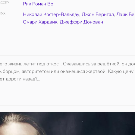
ССЕР
Рик Роман Во
ЛЯХ
Николай Костер-Вальдау
,
Джон Бернтал
,
Лэйк Бе
Омари Хардвик
,
Джеффри Донован
я его жизнь летит под откос… Оказавшись за решёткой, он д
ть борцом, авторитетом или окажешься жертвой. Какую цену
нет дороги назад?…