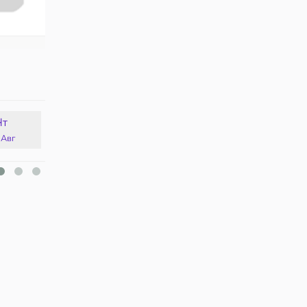
Чт
Пт
Сб
Вс
 Авг
14 Авг
15 Авг
16 Авг