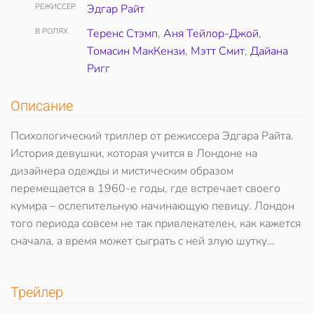
РЕЖИССЕР
Эдгар Райт
В РОЛЯХ
Теренс Стэмп
,
Аня Тейлор-Джой
,
Томасин МакКензи
,
Мэтт Смит
,
Дайана
Ригг
Описание
Психологический триллер от режиссера Эдгара Райта.
История девушки, которая учится в Лондоне на
дизайнера одежды и мистическим образом
перемещается в 1960-е годы, где встречает своего
кумира – ослепительную начинающую певицу. Лондон
того периода совсем не так привлекателен, как кажется
сначала, а время может сыграть с ней злую шутку…
Трейлер